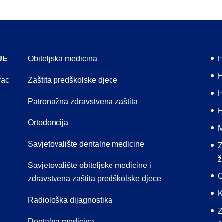
JE
Obiteljska medicina
H
H
vac
Zaštita predškolske djece
H
Patronažna zdravstvena zaštita
H
Ortodoncija
M
Savjetovalište dentalne medicine
Z
ž
Savjetovalište obiteljske medicine i
C
zdravstvena zaštita predškolske djece
K
Radiološka dijagnostika
Z
Dentalna medicina