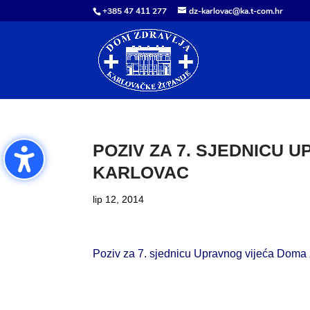
+385 47 411 277
dz-karlovac@ka.t-com.hr
POZIV ZA 7. SJEDNICU 
KARLOVAC
lip 12, 2014
Poziv za 7. sjednicu Upravnog vijeća Doma 