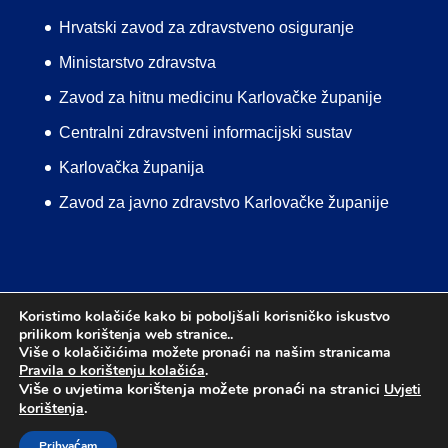
Hrvatski zavod za zdravstveno osiguranje
Ministarstvo zdravstva
Zavod za hitnu medicinu Karlovačke županije
Centralni zdravstveni informacijski sustav
Karlovačka županija
Zavod za javno zdravstvo Karlovačke županije
Koristimo kolačiće kako bi poboljšali korisničko iskustvo
prilikom korištenja web stranice..
Uvjeti korištenja
Pravila o korištenju kolačića
Više o kolačičićima možete pronaći na našim stranicama
Mapa web stranice
Izjava o pristupačnosti
Pravila o korištenju kolačića
.
Više o uvjetima korištenja možete pronaći na stranici
Uvjeti
.
korištenja
DIZAJN:
MEDIA-MET
© 2024.
DOM ZDRAVLJA
Prihvaćam