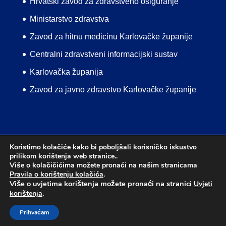
Hrvatski zavod za zdravstveno osiguranje
Ministarstvo zdravstva
Zavod za hitnu medicinu Karlovačke županije
Centralni zdravstveni informacijski sustav
Karlovačka županija
Zavod za javno zdravstvo Karlovačke županije
Koristimo kolačiće kako bi poboljšali korisničko iskustvo
prilikom korištenja web stranice..
Uvjeti korištenja
Pravila o korištenju kolačića
Više o kolačičićima možete pronaći na našim stranicama
Mapa web stranice
Izjava o pristupačnosti
Pravila o korištenju kolačića
.
Više o uvjetima korištenja možete pronaći na stranici
Uvjeti
.
korištenja
DIZAJN:
MEDIA-MET
© 2024.
DOM ZDRAVLJA
Prihvaćam
KARLOVAČKE ŽUPANIJE