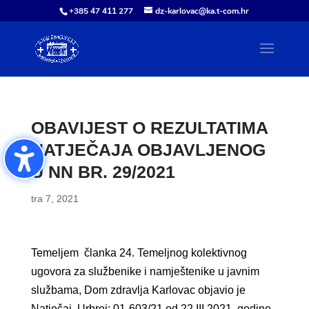
+385 47 411 277
dz-karlovac@ka.t-com.hr
OBAVIJEST O REZULTATIMA
NATJEČAJA OBJAVLJENOG
U NN BR. 29/2021
tra 7, 2021
Temeljem članka 24. Temeljnog kolektivnog
ugovora za službenike i namještenike u javnim
službama, Dom zdravlja Karlovac objavio je
Natječaj, Urbroj: 01-603/21 od 22.III.2021. godine,