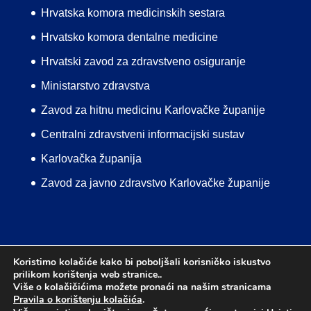
Hrvatska komora medicinskih sestara
Hrvatsko komora dentalne medicine
Hrvatski zavod za zdravstveno osiguranje
Ministarstvo zdravstva
Zavod za hitnu medicinu Karlovačke županije
Centralni zdravstveni informacijski sustav
Karlovačka županija
Zavod za javno zdravstvo Karlovačke županije
Koristimo kolačiće kako bi poboljšali korisničko iskustvo
prilikom korištenja web stranice..
Uvjeti korištenja
Pravila o korištenju kolačića
Više o kolačičićima možete pronaći na našim stranicama
Mapa web stranice
Izjava o pristupačnosti
Pravila o korištenju kolačića
.