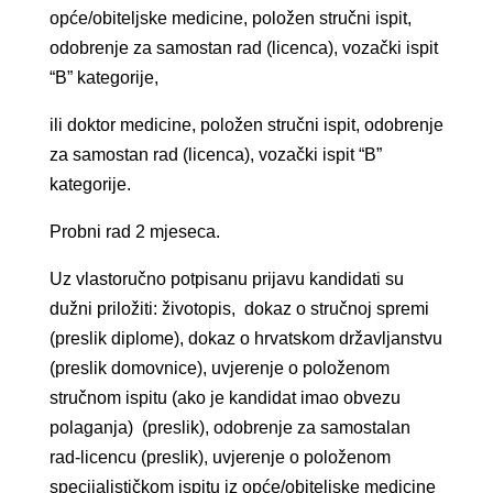
opće/obiteljske medicine, položen stručni ispit,
odobrenje za samostan rad (licenca), vozački ispit
“B” kategorije,
ili doktor medicine, položen stručni ispit, odobrenje
za samostan rad (licenca), vozački ispit “B”
kategorije.
Probni rad 2 mjeseca.
Uz vlastoručno potpisanu prijavu kandidati su
dužni priložiti: životopis, dokaz o stručnoj spremi
(preslik diplome), dokaz o hrvatskom državljanstvu
(preslik domovnice), uvjerenje o položenom
stručnom ispitu (ako je kandidat imao obvezu
polaganja) (preslik), odobrenje za samostalan
rad-licencu (preslik), uvjerenje o položenom
specijalističkom ispitu iz opće/obiteljske medicine