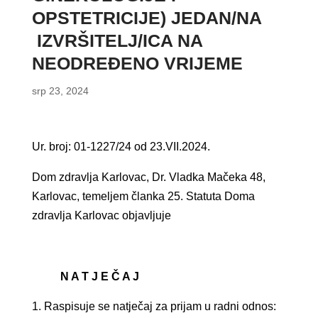
OPSTETRICIJE) JEDAN/NA
IZVRŠITELJ/ICA NA
NEODREĐENO VRIJEME
srp 23, 2024
Ur. broj: 01-1227/24 od 23.VII.2024.
Dom zdravlja Karlovac, Dr. Vladka Mačeka 48,
Karlovac, temeljem članka 25. Statuta Doma
zdravlja Karlovac objavljuje
N A T J E Č A J
Raspisuje se natječaj za prijam u radni odnos: