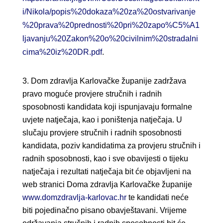
i/Nikola/popis%20dokaza%20za%20ostvarivanje
%20prava%20prednosti%20pri%20zapo%C5%A1
ljavanju%20Zakon%20o%20civilnim%20stradalni
cima%20iz%20DR.pdf
.
Dom zdravlja Karlovačke županije zadržava
pravo moguće provjere stručnih i radnih
sposobnosti kandidata koji ispunjavaju formalne
uvjete natječaja, kao i poništenja natječaja. U
slučaju provjere stručnih i radnih sposobnosti
kandidata, poziv kandidatima za provjeru stručnih i
radnih sposobnosti, kao i sve obavijesti o tijeku
natječaja i rezultati natječaja bit će objavljeni na
web stranici Doma zdravlja Karlovačke županije
www.domzdravlja-karlovac.hr
te kandidati neće
biti pojedinačno pisano obavještavani. Vrijeme