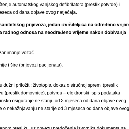
tenje automatskog vanjskog defibrilatora (preslik potvrde) i
jeseca od dana objave ovog natječaja.
sanitetskog prijevoza,
jedan izvršitelj/ica na određeno vrije
ja radnog odnosa na neodređeno vrijeme nakon dobivanja
 zanimanje vozač
e i šire (prijevozi pacijenata).
 dužni priložiti: životopis, dokaz o stručnoj spremi (preslik
u (preslik domovnice), potvrdu – elektronski ispis podataka
vinsko osiguranje ne stariju od 3 mjeseca od dana objave ovog
nje o nekažnjavanju ne starije od 3 mjeseca od dana objave ovo
erenom presliku, uz obvezu predočenja izvornika dokumenta na