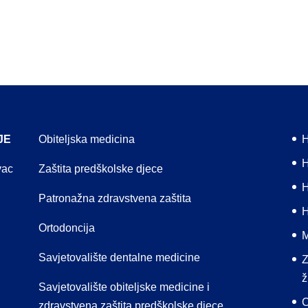
JE
Obiteljska medicina
H
H
vac
Zaštita predškolske djece
H
Patronažna zdravstvena zaštita
H
Ortodoncija
M
Savjetovalište dentalne medicine
Z
ž
Savjetovalište obiteljske medicine i
C
zdravstvena zaštita predškolske djece