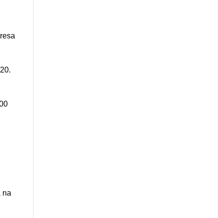
dresa
20.
000
a na