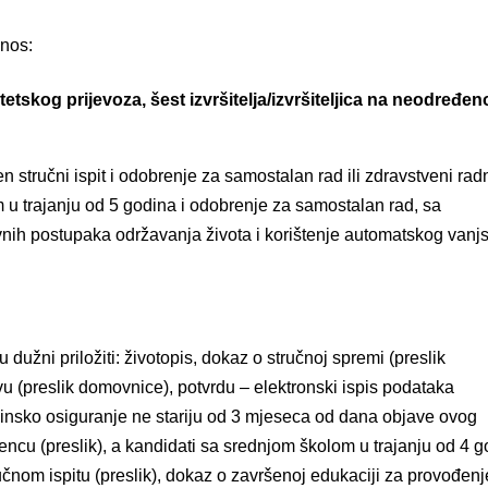
dnos:
tskog prijevoza, šest izvršitelja/izvršiteljica na neodređen
 stručni ispit i odobrenje za samostalan rad ili zdravstveni rad
u trajanju od 5 godina i odobrenje za samostalan rad, sa
ih postupaka održavanja života i korištenje automatskog vanj
 dužni priložiti: životopis, dokaz o stručnoj spremi (preslik
u (preslik domovnice), potvrdu – elektronski ispis podataka
vinsko osiguranje ne stariju od 3 mjeseca od dana objave ovog
encu (preslik), a kandidati sa srednjom školom u trajanju od 4 
ručnom ispitu (preslik), dokaz o završenoj edukaciji za provođenj