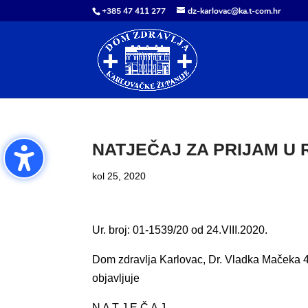
+385 47 411 277
dz-karlovac@ka.t-com.hr
NATJEČAJ ZA PRIJAM U
kol 25, 2020
Ur. broj: 01-1539/20 od 24.VIII.2020.
Dom zdravlja Karlovac, Dr. Vladka Mačeka 4
objavljuje
N A T J E Č A J