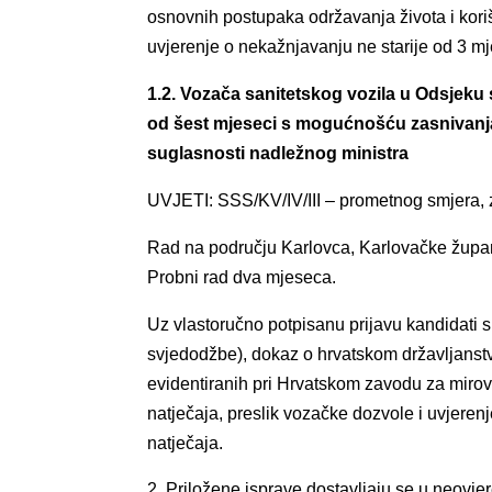
osnovnih postupaka održavanja života i koriš
uvjerenje o nekažnjavanju ne starije od 3 m
1.2. Vozača sanitetskog vozila u Odsjeku 
od šest mjeseci s mogućnošću zasnivan
suglasnosti nadležnog ministra
UVJETI: SSS/KV/IV/III – prometnog smjera,
Rad na području Karlovca, Karlovačke županij
Probni rad dva mjeseca.
Uz vlastoručno potpisanu prijavu kandidati su
svjedodžbe), dokaz o hrvatskom državljanstv
evidentiranih pri Hrvatskom zavodu za miro
natječaja, preslik vozačke dozvole i uvjere
natječaja.
Priložene isprave dostavljaju se u neovj