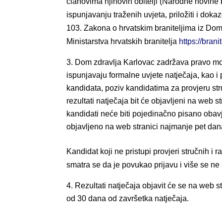
članovima njihovih obitelji (Narodne novine 
ispunjavanju traženih uvjeta, priložiti i dok
103. Zakona o hrvatskim braniteljima iz Dom
Ministarstva hrvatskih branitelja
https://bran
Dom zdravlja Karlovac zadržava pravo mog
ispunjavaju formalne uvjete natječaja, kao i 
kandidata, poziv kandidatima za provjeru stru
rezultati natječaja bit će objavljeni na web 
kandidati neće biti pojedinačno pisano obavj
objavljeno na web stranici najmanje pet dana
Kandidat koji ne pristupi provjeri stručnih i
smatra se da je povukao prijavu i više se ne
Rezultati natječaja objavit će se na web 
od 30 dana od završetka natječaja.