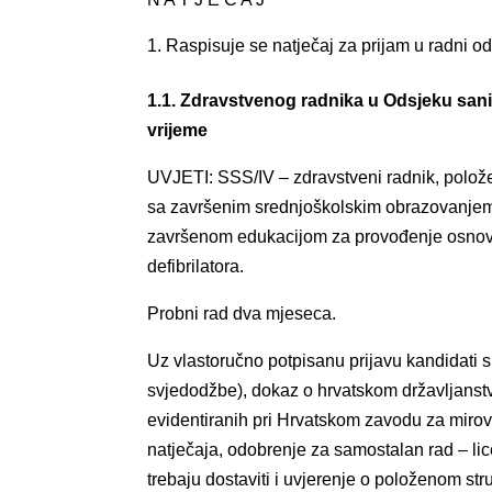
Raspisuje se natječaj za prijam u radni o
1.1. Zdravstvenog radnika u Odsjeku sanite
vrijeme
UVJETI: SSS/IV – zdravstveni radnik, položen
sa završenim srednjoškolskim obrazovanjem 
završenom edukacijom za provođenje osnovn
defibrilatora.
Probni rad dva mjeseca.
Uz vlastoručno potpisanu prijavu kandidati su
svjedodžbe), dokaz o hrvatskom državljanstv
evidentiranih pri Hrvatskom zavodu za miro
natječaja, odobrenje za samostalan rad – lic
trebaju dostaviti i uvjerenje o položenom st