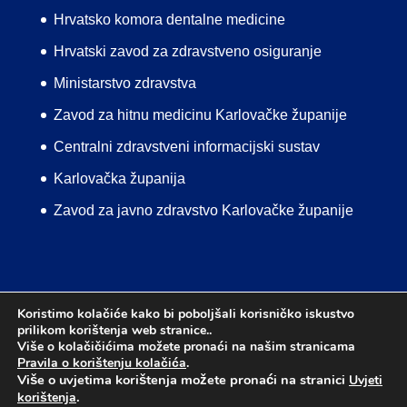
Hrvatsko komora dentalne medicine
Hrvatski zavod za zdravstveno osiguranje
Ministarstvo zdravstva
Zavod za hitnu medicinu Karlovačke županije
Centralni zdravstveni informacijski sustav
Karlovačka županija
Zavod za javno zdravstvo Karlovačke županije
Koristimo kolačiće kako bi poboljšali korisničko iskustvo
prilikom korištenja web stranice..
Uvjeti korištenja
Pravila o korištenju kolačića
Više o kolačičićima možete pronaći na našim stranicama
Mapa web stranice
Izjava o pristupačnosti
Pravila o korištenju kolačića
.
Više o uvjetima korištenja možete pronaći na stranici
Uvjeti
.
korištenja