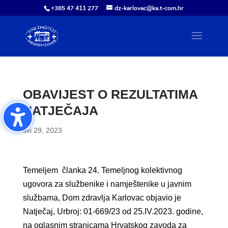
+385 47 411 277
dz-karlovac@ka.t-com.hr
OBAVIJEST O REZULTATIMA
NATJEČAJA
svi 29, 2023
Temeljem članka 24. Temeljnog kolektivnog
ugovora za službenike i namještenike u javnim
službama, Dom zdravlja Karlovac objavio je
Natječaj, Urbroj: 01-669/23 od 25.IV.2023. godine,
na oglasnim stranicama Hrvatskog zavoda za