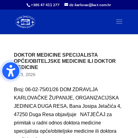
+385 47 411 277
dz-karlovac@ka.t-com.hr
DOKTOR MEDICINE SPECIJALISTA
OPĆE/OBITELJSKE MEDICINE ILI DOKTOR
MEDICINE
kol 3, 2026
Broj: 06-02-75/01/26 DOM ZDRAVLJA
KARLOVAČKE ŽUPANIJE, ORGANIZACIJSKA
JEDINICA DUGA RESA, Bana Josipa Jelačića 4,
47250 Duga Resa objavljuje NATJEČAJ za
primitak u radni odnos doktora medicine
specijalista opće/obiteljske medicine ili doktora